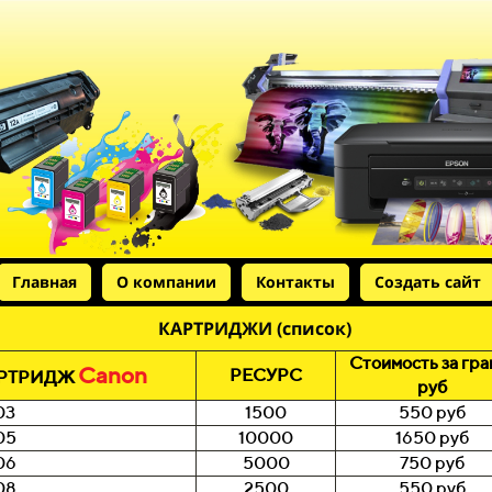
Главная
О компании
Контакты
Создать сайт
КАРТРИДЖИ (список)
Стоимость за гра
Canon
РЕСУРС
РТРИДЖ
руб
03
1500
550 руб
05
10000
1650 руб
06
5000
750 руб
08
2500
550 руб