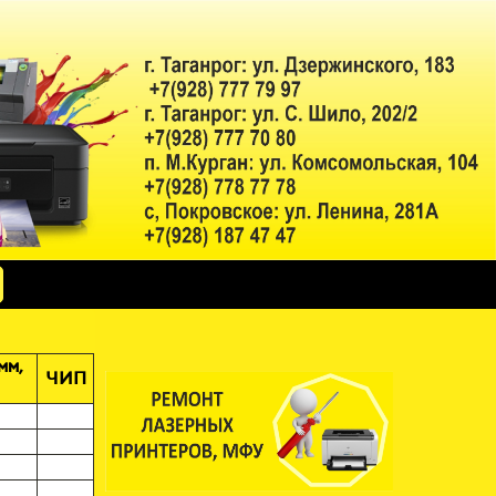
мм,
ЧИП