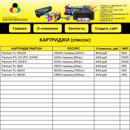
Главная
О компании
Контакты
Создать сайт
КАРТРИДЖИ (список)
КАРТРИДЖ PANTUM
РЕСУРС
Стоимость , руб
ЧИП
Pantum TL-5120X
15000 страниц (200г)
800 руб.
500
Pantum PC-211 (PC-230R)
1600 страниц (80гр.)
600 руб.
1000
Pantum PC-212EV
1600 страниц (80гр.)
600 руб.
1000
Pantum TL-420
1500 страниц (65гр.)
600 руб.
350
Pantum TL-420X
4000 страниц (150гр.)
800 руб.
350
Pantum TL-420H
2500 страниц (100гр.)
600 руб.
350